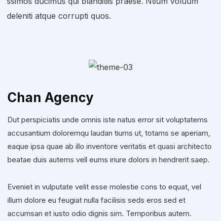
ssimos ducimus qui blanditiis praese. Ntium voluum
deleniti atque corrupti quos.
Chan Agency
Dut perspiciatis unde omnis iste natus error sit voluptatems
accusantium doloremqu laudan tiums ut, totams se aperiam,
eaque ipsa quae ab illo inventore veritatis et quasi architecto
beatae duis autems vell eums iriure dolors in hendrerit saep.
Eveniet in vulputate velit esse molestie cons to equat, vel
illum dolore eu feugiat nulla facilisis seds eros sed et
accumsan et iusto odio dignis sim. Temporibus autem.